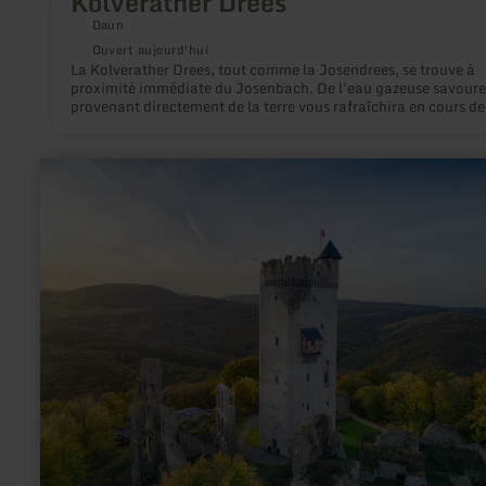
Kolverather Drees
Daun
Ouvert aujourd'hui
La Kolverather Drees, tout comme la Josendrees, se trouve à
proximité immédiate du Josenbach. De l'eau gazeuse savour
provenant directement de la terre vous rafraîchira en cours de
route.
en
savoir
plus
sur
:
Burg
Olbrück