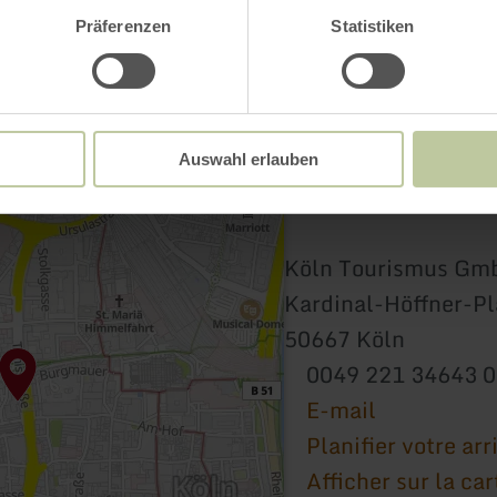
Präferenzen
Statistiken
Auswahl erlauben
Köln Tourismus Gm
Kardinal-Höffner-Pl
50667 Köln
0049 221 34643 0
E-mail
Planifier votre arr
Afficher sur la car