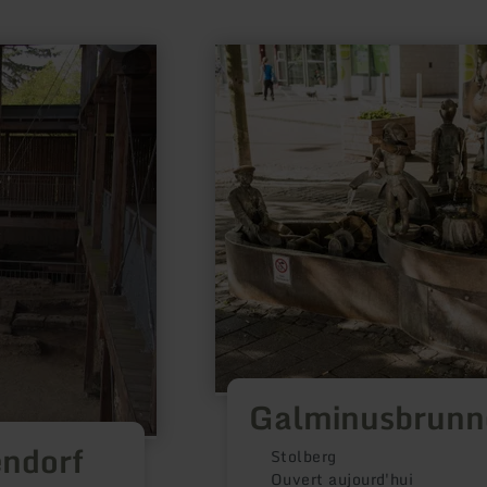
en
savoir
plus
sur
:
Galminusbrunnen
Galminusbrunn
endorf
Stolberg
Ouvert aujourd'hui