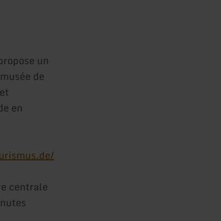
 propose un
e musée de
et
de en
urismus.de/
re centrale
inutes