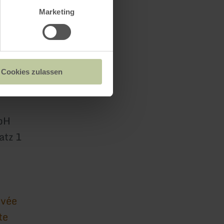
Marketing
Cookies zulassen
bH
atz 1
ivée
te