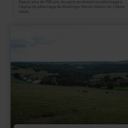
Depuis plus de 700 ans, les gens se rendent en pèlerinage à
l'église de pèlerinage de Weidinger Marien datant du 13ème
siècle.
en
savoir
plus
sur
:
Eifel-
Blick
"Schafsbenden"