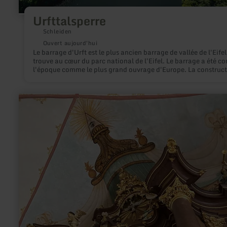
Urfttalsperre
Schleiden
Ouvert aujourd'hui
Le barrage d'Urft est le plus ancien barrage de vallée de l'Eifel
trouve au cœur du parc national de l'Eifel. Le barrage a été c
l'époque comme le plus grand ouvrage d'Europe. La construc
du mur de 266 mètres de long en pierres de taille a débuté en
et le barrage a été rempli d'eau pour la première fois en mai 1
Outre la protection contre les inondations et la production
en
d'énergie, l'objectif de cette mesure hydraulique était
savoir
l'approvisionnement en eau potable de la région. Avec une
plus
longueur de 12 km, une largeur allant jusqu'à 1 km et une
sur
profondeur maximale de 52 m, le lac d'Urft a une capacité de
:
millions de mètres cubes.
Wallfahrtskirche
Weidingen