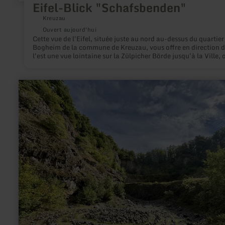
Eifel-Blick "Schafsbenden"
Kreuzau
Ouvert aujourd'hui
Cette vue de l'Eifel, située juste au nord au-dessus du quartier
Bogheim de la commune de Kreuzau, vous offre en direction 
l'est une vue lointaine sur la Zülpicher Börde jusqu'à la Ville, 
l'on peut même apercevoir la cathédrale de Cologne par temp
clair.
en
savoir
plus
sur
:
Arensberg
(Arnulphusberg)