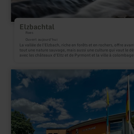
Elzbachtal
Roes
Ouvert aujourd'hui
La vallée de l'Elzbach, riche en forêts et en rochers, offre avan
tout une nature sauvage, mais aussi une culture qui vaut le dé
avec les châteaux d'Eltz et de Pyrmont et la ville à colombage
Monreal !
en
savoir
plus
sur
:
Lava-
Dome
-
Deutsches
Vulkanmuseum