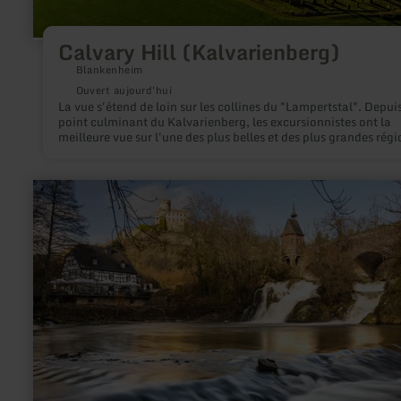
Calvary Hill (Kalvarienberg)
Blankenheim
Ouvert aujourd'hui
La vue s'étend de loin sur les collines du "Lampertstal". Depuis
point culminant du Kalvarienberg, les excursionnistes ont la
meilleure vue sur l'une des plus belles et des plus grandes régi
genévrier de Rhénanie-du-Nord-Westphalie. La réserve nature
s'étend sur 650 hectares avec le peuplement naturel des arbus
élancés et hauts, qui donnent soudain à la région de l'Eifel d
en
un flair méditerranéen.
savoir
plus
sur
:
Elzbachtal