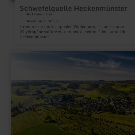
Schwefelquelle Heckenmünster
Heckenmünster
Ouvert aujourd'hui
La source de soufre, appelée Wallenborn, est une source
d'hydrogène sulfuré et se trouve à environ 1 km au sud de
Heckenmünster.
en
savoir
plus
sur
:
Calvary
Hill
(Kalvarienberg)