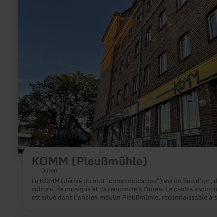
:
KOMM
(Pleußmühle)
KOMM (Pleußmühle)
Düren
Le KOMM (dérivé du mot "communication") est un lieu d'art, 
culture, de musique et de rencontre à Düren. Le centre sociocu
est situé dans l'ancien moulin Pleußmühle, reconnaissable à 
façade en briques et à sa grande roue à eau, au 21 de la Augu
Klotzstr (à seulement 5 minutes à pied du centre-ville). Située