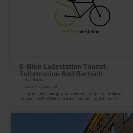
Ladestation
Tourist-
Information
Bad
Bertrich
E-Bike Ladestation Tourist-
Information Bad Bertrich
Bad Bertrich
Ouvert aujourd'hui
La station de recharge pour vélos électriques à l'office de
tourisme de Bad Bertrich est disponible toute l'année.
en
savoir
plus
sur