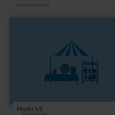
Cabane de barbecue
en
savoir
plus
sur
:
Markt
k9
Markt k9
Bad Münstereifel