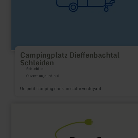
Campingplatz Dieffenbachtal
Schleiden
Schleiden
Ouvert aujourd'hui
Un petit camping dans un cadre verdoyant
en
savoir
plus
sur
:
E-
Bike