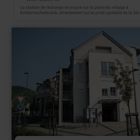
La station de recharge se trouve sur la place du village à
Echternacherbrück, directement sur la piste cyclable de la Sûr
en
savoir
plus
sur
:
E-
Bike
Ladestation
Irrel