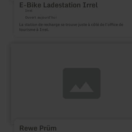
E-Bike Ladestation Irrel
Irrel
Ouvert aujourd'hui
La station de recharge se trouve juste à côté de l'office de
tourisme à Irrel.
en
savoir
plus
sur
:
Rewe
Prüm
Rewe Prüm