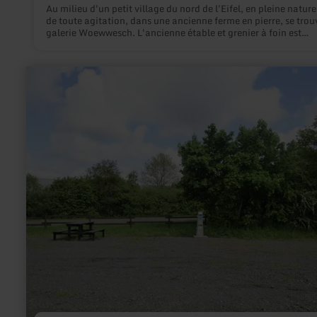
Au milieu d'un petit village du nord de l'Eifel, en pleine nature
de toute agitation, dans une ancienne ferme en pierre, se trou
galerie Woewwesch. L'ancienne étable et grenier à foin est
aménagé sur deux étages avec une surface d'exposition de plu
120 mètres carrés.
en
savoir
plus
sur
:
Wohnmobilstellplatz
Üttfeld