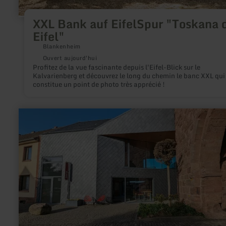
XXL Bank auf EifelSpur "Toskana 
Eifel"
Blankenheim
Ouvert aujourd'hui
Profitez de la vue fascinante depuis l'Eifel-Blick sur le
Kalvarienberg et découvrez le long du chemin le banc XXL qui
constitue un point de photo très apprécié !
en
savoir
plus
sur
:
Nationalpark-
Tor
Nideggen