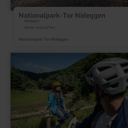
Nationalpark-Tor Nideggen
Nideggen
Ouvert aujourd'hui
Nationalpark-Tor Nideggen
en
savoir
plus
sur
:
Fahrradreparatursäule