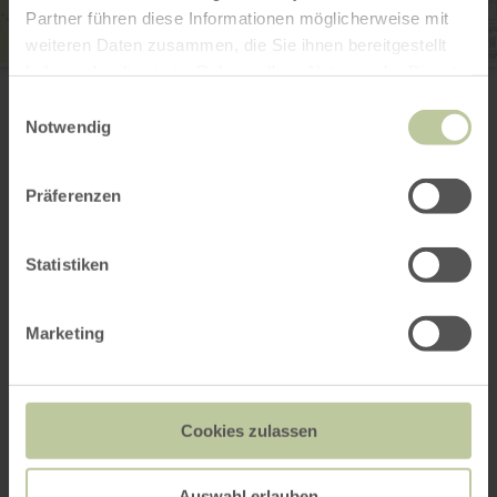
Partner führen diese Informationen möglicherweise mit
weiteren Daten zusammen, die Sie ihnen bereitgestellt
haben oder die sie im Rahmen Ihrer Nutzung der Dienste
Karnevalsgesellschaft "Blau-Gold" Weilerswist 1970
e.V.
gesammelt haben.
Einwilligungsauswahl
Blankenheimer Str. 43b
Notwendig
53919 Weilerswist
E-mail
Site web
Präferenzen
Planifier votre arrivée
Afficher sur la carte
Statistiken
Marketing
Cela pourrait
également vous
Cookies zulassen
intéresser
Auswahl erlauben