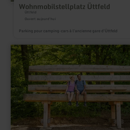
Wohnmobilstellplatz Üttfeld
Üttfeld
Ouvert aujourd'hui
Parking pour camping-cars à l'ancienne gare d'Üttfeld
en
savoir
plus
sur
:
XXL
Bank
auf
EifelSpur
"Toskana
der
Eifel"