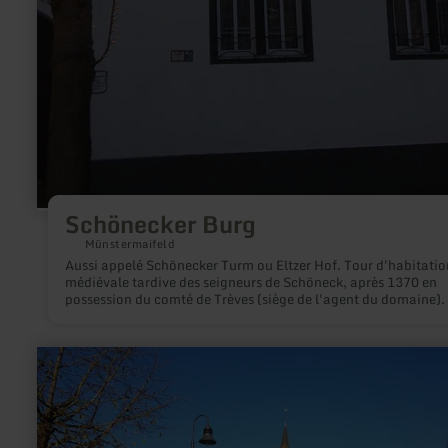
Schönecker Burg
Münstermaifeld
Aussi appelé Schönecker Turm ou Eltzer Hof. Tour d'habitatio
médiévale tardive des seigneurs de Schöneck, après 1370 en
possession du comté de Trèves (siège de l'agent du domaine).
tard en possession des seigneurs d'Eltz. Belvédère de la
Renaissance. Modifications architecturales aux 17e et 18e siè
en
savoir
plus
sur
:
Kapelle