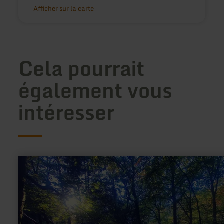
Afficher sur la carte
Cela pourrait
également vous
intéresser
en
savoir
plus
sur
:
Wikingerburg