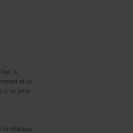
ifel, à
rmont et le
 il se jette
c le château