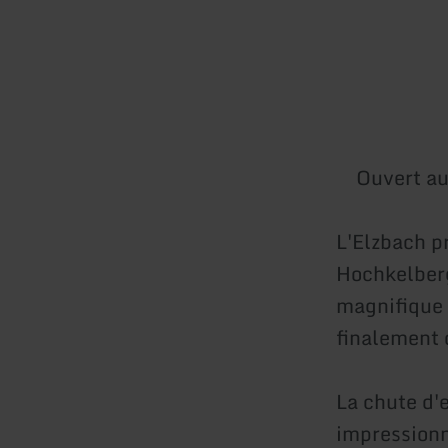
Ouvert au
L'Elzbach p
Hochkelberg
magnifique c
finalement 
La chute d'
impressionn