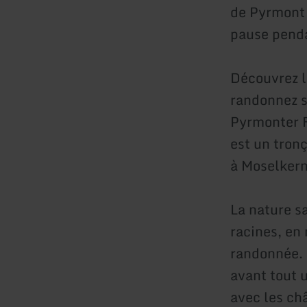
de Pyrmont e
pause pend
Découvrez la
randonnez s
Pyrmonter F
est un tron
à Moselkern 
La nature sa
racines, en
randonnée. L
avant tout 
avec les ch