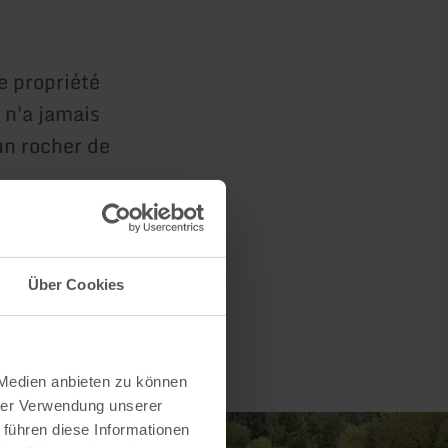
e propriété
 n'a jamais
un rocher de
Über Cookies
 Medien anbieten zu können
hrer Verwendung unserer
 führen diese Informationen