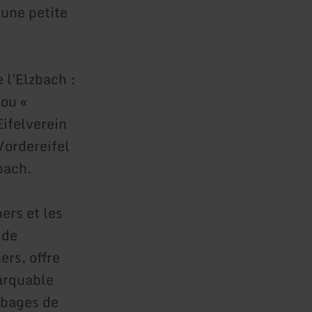
 une petite
 l'Elzbach :
 ou «
ifelverein
Vordereifel
bach.
ers et les
 de
ers, offre
arquable
mbages de