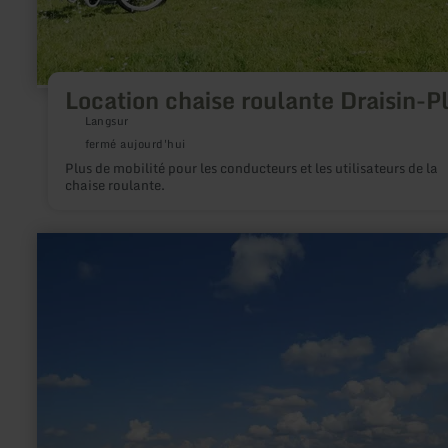
Location chaise roulante Draisin-P
Langsur
fermé aujourd'hui
Plus de mobilité pour les conducteurs et les utilisateurs de la
chaise roulante.
en
savoir
plus
sur
:
Ortsgemeinde
Ettringen