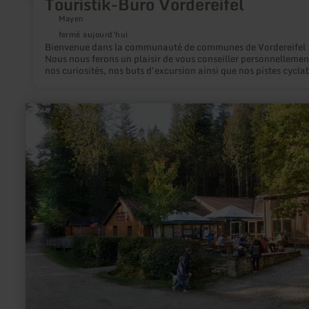
Touristik-Büro Vordereifel
Mayen
fermé aujourd'hui
Bienvenue dans la communauté de communes de Vordereifel 
Nous nous ferons un plaisir de vous conseiller personnellemen
nos curiosités, nos buts d'excursion ainsi que nos pistes cycla
et nos sentiers de randonnée. Nous vous aiderons également à
trouver un hébergement approprié. Nous nous réjouissons de 
visite !
en
savoir
plus
sur
:
Verleihstation
für
Rollstuhlzuggeräte
im
Naturparkzentrum
Teufelsschlucht