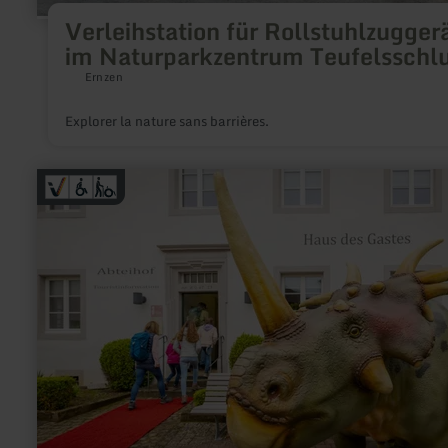
Verleihstation für Rollstuhlzugger
im Naturparkzentrum Teufelsschl
Ernzen
Explorer la nature sans barrières.
en
savoir
plus
sur
:
Tourist
Information
Bollendorf