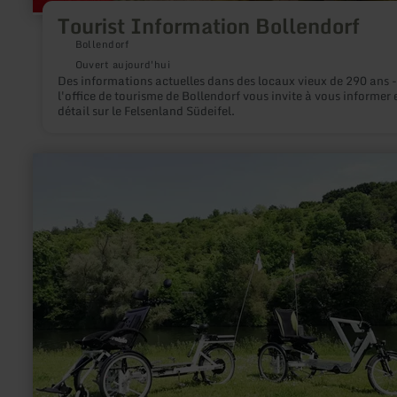
Tourist Information Bollendorf
Bollendorf
Ouvert aujourd'hui
Des informations actuelles dans des locaux vieux de 290 ans -
l'office de tourisme de Bollendorf vous invite à vous informer 
détail sur le Felsenland Südeifel.
en
savoir
plus
sur
:
Location
chaise
roulante
Draisin-
Plus