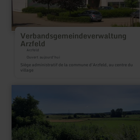
Verbandsgemeindeverwaltung
Arzfeld
Arzfeld
Ouvert aujourd'hui
Siège administratif de la commune d'Arzfeld, au centre du
village
en
savoir
plus
sur
:
Grube
„Zufriedenheit“