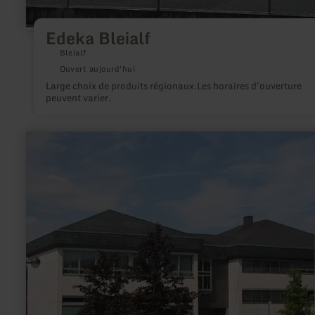
Edeka Bleialf
Bleialf
Ouvert aujourd'hui
Large choix de produits régionaux.Les horaires d'ouverture
peuvent varier.
en
savoir
plus
sur
:
Verbandsgemeindeverwaltung
Arzfeld