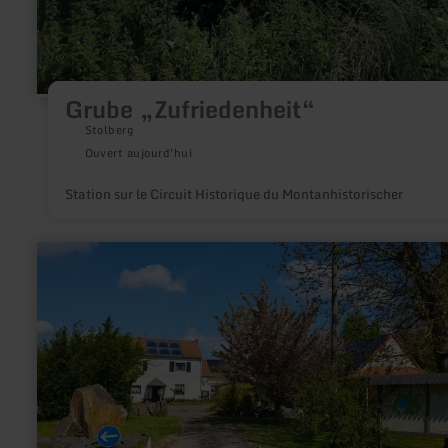
Grube „Zufriedenheit“
Stolberg
Ouvert aujourd'hui
Station sur le Circuit Historique du Montanhistorischer
en
savoir
plus
sur
:
Campingplatz
Siesta