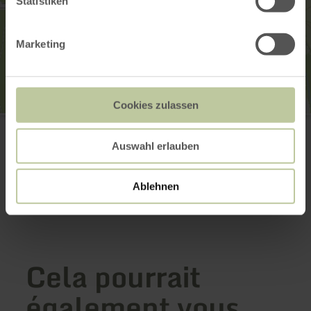
Statistiken
Marketing
Cookies zulassen
Wohnmobilstellplatz Stadtkyll
Kurallee-Parkplatz an der Kyll
54589 Stadtkyll
Auswahl erlauben
+49 6591 13-3200
Planifier votre arrivée
Ablehnen
Afficher sur la carte
Cela pourrait
également vous