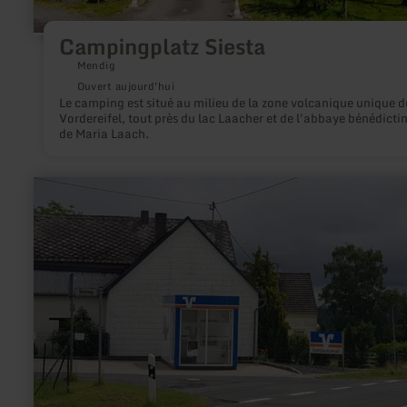
Campingplatz Siesta
Mendig
Ouvert aujourd'hui
Le camping est situé au milieu de la zone volcanique unique d
Vordereifel, tout près du lac Laacher et de l'abbaye bénédicti
de Maria Laach.
en
savoir
plus
sur
:
Volksbank
Voba
Rhein-
Ahr-
Eifel
SB
Filiale
in
Hirten-
Kreuznick