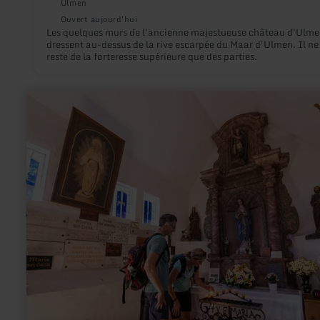
Ulmen
Ouvert aujourd'hui
Les quelques murs de l'ancienne majestueuse château d'Ulme
dressent au-dessus de la rive escarpée du Maar d'Ulmen. Il ne
reste de la forteresse supérieure que des parties.
en
savoir
plus
sur
:
Chapelle
"Einsiedelei"