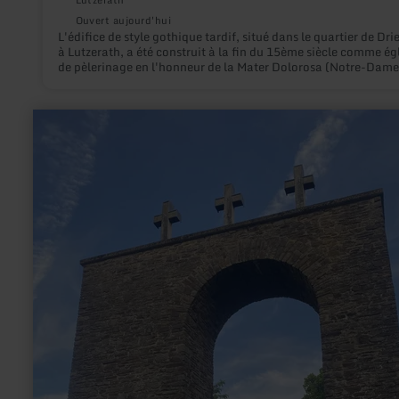
Lutzerath
Ouvert aujourd'hui
L'édifice de style gothique tardif, situé dans le quartier de Dri
à Lutzerath, a été construit à la fin du 15ème siècle comme ég
de pèlerinage en l'honneur de la Mater Dolorosa (Notre-Dame
Douleurs).
en
savoir
plus
sur
:
Kriegerdenkmal
Stadtkyll