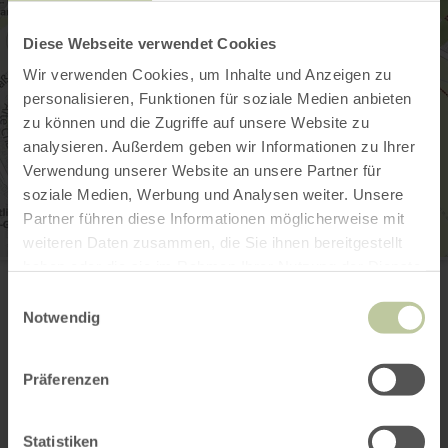
Diese Webseite verwendet Cookies
Wir verwenden Cookies, um Inhalte und Anzeigen zu
personalisieren, Funktionen für soziale Medien anbieten
zu können und die Zugriffe auf unsere Website zu
analysieren. Außerdem geben wir Informationen zu Ihrer
Verwendung unserer Website an unsere Partner für
soziale Medien, Werbung und Analysen weiter. Unsere
Partner führen diese Informationen möglicherweise mit
weiteren Daten zusammen, die Sie ihnen bereitgestellt
Dorfverein Lüxem e.V.
haben oder die sie im Rahmen Ihrer Nutzung der Dienste
Im Bungert 15
gesammelt haben.
Einwilligungsauswahl
54516 Wittlich-Lüxem
Notwendig
E-mail
Planifier votre arrivée
Afficher sur la carte
Präferenzen
Statistiken