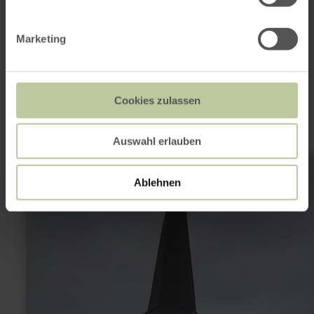
Cela pourrait
Marketing
également vous
intéresser
Cookies zulassen
Auswahl erlauben
en
savoir
plus
Ablehnen
sur
:
Marienkirche
Driesch