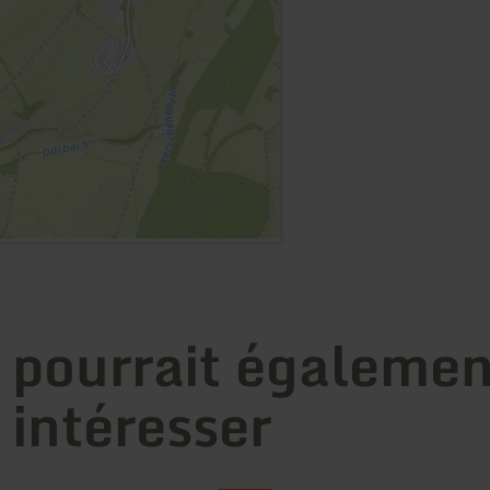
 pourrait égalemen
 intéresser