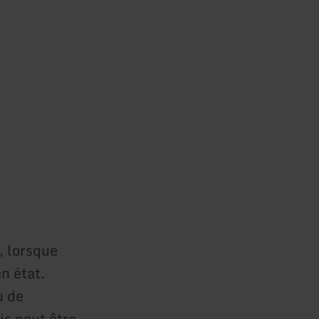
, lorsque
n état.
u de
is peut être