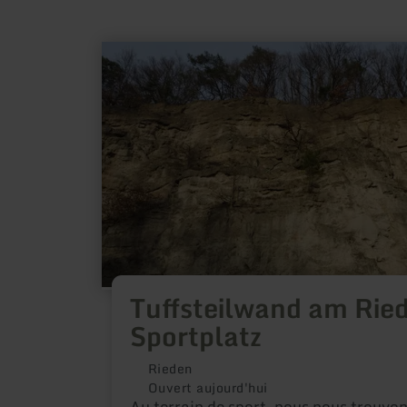
en
savoir
plus
sur
:
Tuffsteilwand
am
Riedener
Sportplatz
Tuffsteilwand am Rie
Sportplatz
Rieden
Ouvert aujourd'hui
Au terrain de sport, nous nous trouvon