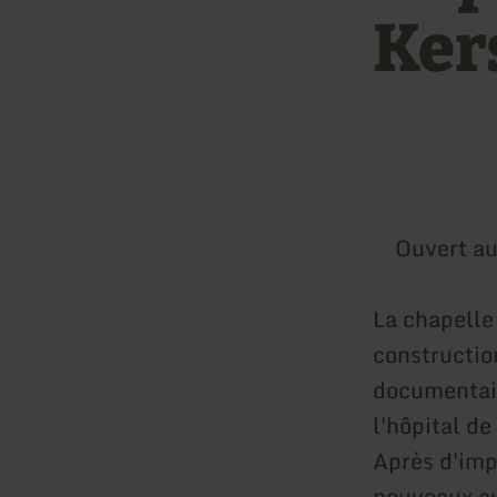
Ker
Ouvert au
La chapelle
constructio
documentair
l'hôpital de
Après d'imp
nouveaux au