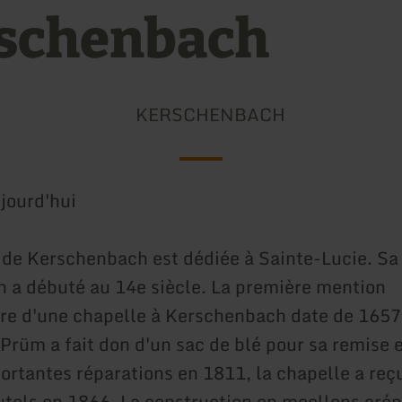
schenbach
KERSCHENBACH
jourd'hui
 de Kerschenbach est dédiée à Sainte-Lucie. Sa
n a débuté au 14e siècle. La première mention
e d'une chapelle à Kerschenbach date de 1657
 Prüm a fait don d'un sac de blé pour sa remise e
ortantes réparations en 1811, la chapelle a reç
tels en 1866. La construction en moellons crép