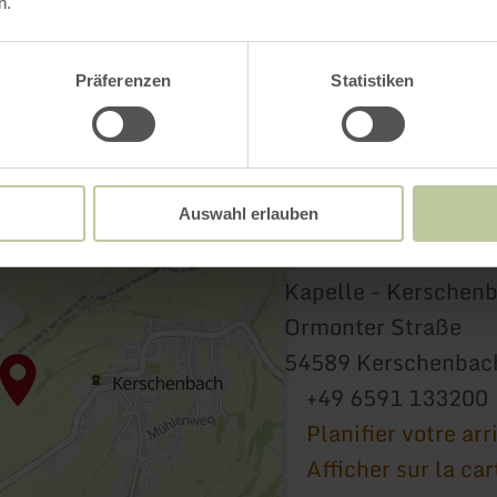
n.
Präferenzen
Statistiken
Auswahl erlauben
Kapelle - Kerschen
Ormonter Straße
54589 Kerschenbac
+49 6591 133200
Planifier votre arr
Afficher sur la car