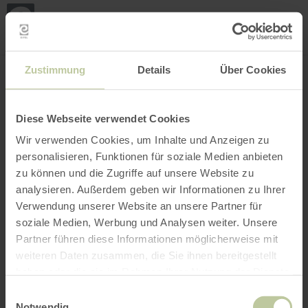
Loca
ma
posi
Rechercher un lieu
Ouvrir le filtre
CARTE INTERACTIVE
Zustimmung
Details
Über Cookies
Diese Webseite verwendet Cookies
Wir verwenden Cookies, um Inhalte und Anzeigen zu
personalisieren, Funktionen für soziale Medien anbieten
zu können und die Zugriffe auf unsere Website zu
analysieren. Außerdem geben wir Informationen zu Ihrer
Verwendung unserer Website an unsere Partner für
soziale Medien, Werbung und Analysen weiter. Unsere
Partner führen diese Informationen möglicherweise mit
weiteren Daten zusammen, die Sie ihnen bereitgestellt
haben oder die sie im Rahmen Ihrer Nutzung der Dienste
gesammelt haben.
Einwilligungsauswahl
Notwendig