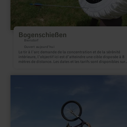
Bogenschießen
Biersdorf
Ouvert aujourd'hui
Le tir à l’arc demande de la concentration et de la sérénité
intérieure, l’objectif ici est d’atteindre une cible disposée à 8
mètres de distance. Les dates et les tarifs sont disponibles sur
demande. Une alternative consiste à utiliser le parcours 3D de
archers des champs «Feldbogenschützen».
en
savoir
plus
sur
:
Pumptrack
Kall