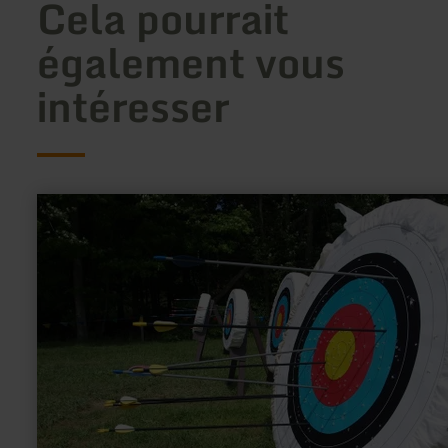
Cela pourrait
également vous
intéresser
en
savoir
plus
sur
:
Bogenschießen