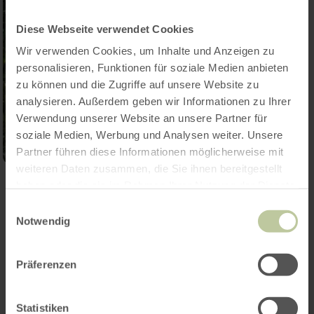
Diese Webseite verwendet Cookies
Wir verwenden Cookies, um Inhalte und Anzeigen zu
personalisieren, Funktionen für soziale Medien anbieten
zu können und die Zugriffe auf unsere Website zu
analysieren. Außerdem geben wir Informationen zu Ihrer
Verwendung unserer Website an unsere Partner für
soziale Medien, Werbung und Analysen weiter. Unsere
Partner führen diese Informationen möglicherweise mit
weiteren Daten zusammen, die Sie ihnen bereitgestellt
Ouvrir la galerie
haben oder die sie im Rahmen Ihrer Nutzung der Dienste
gesammelt haben.
Einwilligungsauswahl
Notwendig
Contact
Präferenzen
Statistiken