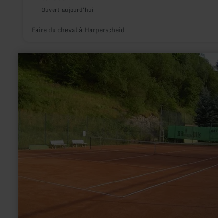
Ouvert aujourd'hui
Faire du cheval à Harperscheid
en
savoir
plus
sur
:
Tennis