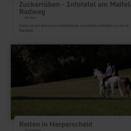
Zuckerrüben - Infotafel am Maifel
Radweg
Kerben
Voici ce qui arrive aux betteraves sucrières cultivées ici sur le
Maifeld.
en
savoir
plus
sur
:
Reiten
in
Harperscheid
Reiten in Harperscheid
Schleiden