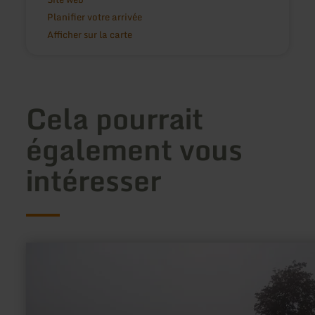
Planifier votre arrivée
Afficher sur la carte
Cela pourrait
également vous
intéresser
en
savoir
plus
sur
:
Wanderparkplatz
Dorfplatz