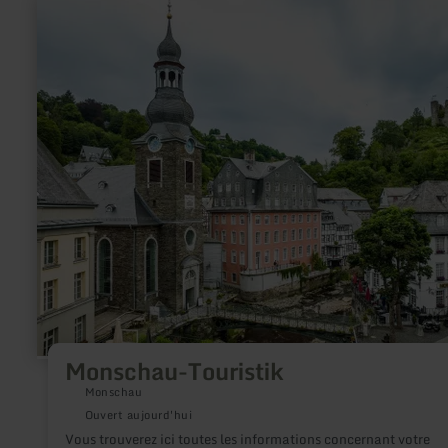
en
savoir
plus
sur
:
Monschau-
Touristik
Monschau-Touristik
Monschau
Ouvert aujourd'hui
Vous trouverez ici toutes les informations concernant votre