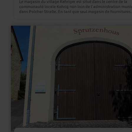
Le magasin du village Kehriger est situé dans le centre de la
communauté locale Kehrig non loin de l'administration muni
dans Polcher Straße. En tant que seul magasin de fournitures
locales à Kehrig, les clients et les habitants peuvent acheter d
produits de boulangerie, des saucisses, des boissons et de
nombreux autres produits de tous les jours ici.
en
savoir
plus
sur
:
E-
Bike
Ladestation
Holsthum