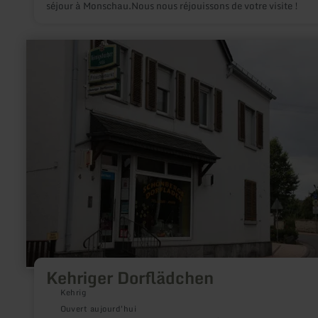
séjour à Monschau.Nous nous réjouissons de votre visite !
en
savoir
plus
sur
:
Kehriger
Dorflädchen
Kehriger Dorflädchen
Kehrig
Ouvert aujourd'hui