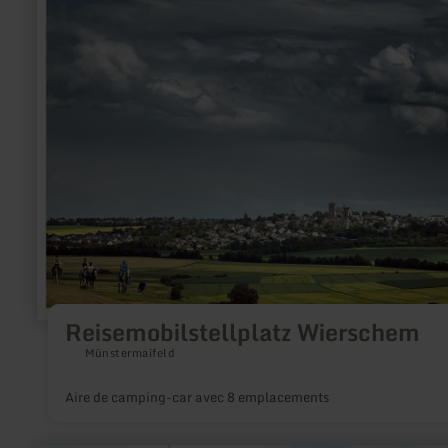
savoir
plus
sur
:
Reisemobilstellplatz
Wierschem
Reisemobilstellplatz Wierschem
Münstermaifeld
Aire de camping-car avec 8 emplacements