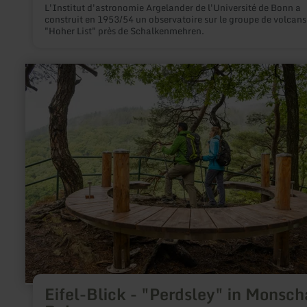
L'Institut d'astronomie Argelander de l'Université de Bonn a
construit en 1953/54 un observatoire sur le groupe de volcans
"Hoher List" près de Schalkenmehren.
en
savoir
plus
sur
:
Eifel-
Blick
-
"Perdsley"
in
Monschau-
Rohren
Eifel-Blick - "Perdsley" in Monsch