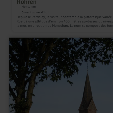
Rohren
Monschau
Ouvert aujourd'hui
Depuis le Perdsley, le visiteur contemple la pittoresque vallée 
Roer, à une altitude d'environ 400 mètres au-dessus du nivea
la mer, en direction de Monschau. Le nom se compose des ter
"Perd" pour cheval et "Ley" pour rocher.
en
savoir
plus
sur
:
Pfarrkirche
Herz
Jesu,
Niederbettingen