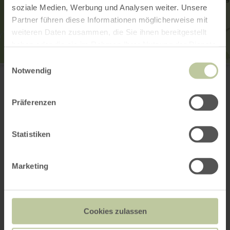
soziale Medien, Werbung und Analysen weiter. Unsere
Partner führen diese Informationen möglicherweise mit
weiteren Daten zusammen, die Sie ihnen bereitgestellt
haben oder die sie im Rahmen Ihrer Nutzung der Dienste
gesammelt haben.
Einwilligungsauswahl
Römerstraße Esch
Notwendig
Dahlemer Straße
54585 Esch
+49 06591 13-3200
Präferenzen
E-mail
Planifier votre arrivée
Statistiken
Afficher sur la carte
Marketing
Cela pourrait
également vous
Cookies zulassen