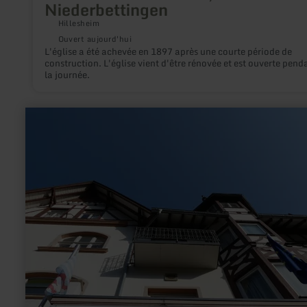
Niederbettingen
Hillesheim
Ouvert aujourd'hui
L'église a été achevée en 1897 après une courte période de
construction. L'église vient d'être rénovée et est ouverte pend
la journée.
en
savoir
plus
sur
:
Foto-
und
Filmmuseum
Bad
Bertrich