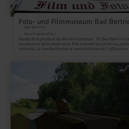
Foto- und Filmmuseum Bad Bertri
Bad Bertrich
Ouvert aujourd'hui
Musée de la photo et du film Kurfürstenstr. 70, Bad Bertrich Le
musée privé de la photo et du film a ouvert ses portes au publi
intéressé. La famille Eischen a rassemblé plus de 2 500 pièces
monde des photographes et des cinéastes. Parmi eux, on trou
objets de valeur tels que des Lanterna Magicas, de vieux proje
de cinéma et de cinéma ou du matériel de laboratoire. Sur
en
demande, Mme Eliane Eischen-Küntsch vous guidera à travers
savoir
musée.
plus
sur
:
ARGO
Römerstraße
Meckel-
Meilbrück