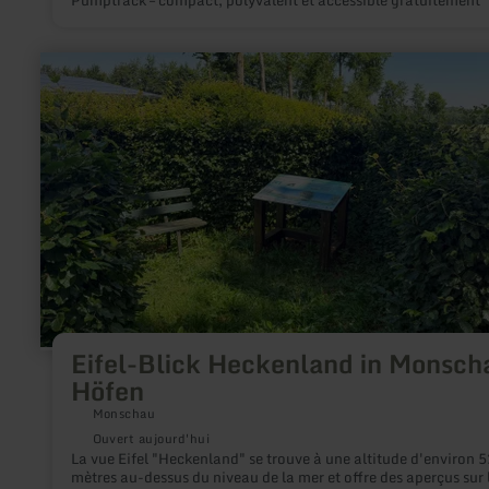
en
savoir
plus
sur
:
Eifel-
Blick
Heckenland
in
Monschau
Höfen
Eifel-Blick Heckenland in Monsch
Höfen
Monschau
Ouvert aujourd'hui
La vue Eifel "Heckenland" se trouve à une altitude d'environ 
mètres au-dessus du niveau de la mer et offre des aperçus sur 