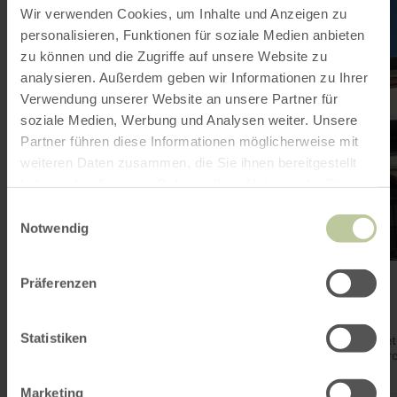
sur
Wir verwenden Cookies, um Inhalte und Anzeigen zu
:
Bahnhof
personalisieren, Funktionen für soziale Medien anbieten
Düren
zu können und die Zugriffe auf unsere Website zu
analysieren. Außerdem geben wir Informationen zu Ihrer
Verwendung unserer Website an unsere Partner für
soziale Medien, Werbung und Analysen weiter. Unsere
Partner führen diese Informationen möglicherweise mit
weiteren Daten zusammen, die Sie ihnen bereitgestellt
haben oder die sie im Rahmen Ihrer Nutzung der Dienste
gesammelt haben.
Einwilligungsauswahl
Notwendig
Bahnhof Düren
Präferenzen
Düren
Ouvert aujourd'hui
Statistiken
La gare est reliée à la ligne rapide Cologne-Aix-la-Chapelle et 
également possible de se rendre à Jülich, Heimbach et Euskir
Outre les différents trains express régionaux et les trains
régionaux, les lignes de S-Bahn en direction de Cologne s'arrê
Marketing