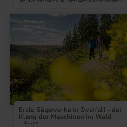
Circuit de randonnée autour des châteaux de Manderscheid
en
savoir
plus
sur
:
Erste
Sägewerke
in
Zweifall
–
der
Klang
der
Maschinen
im
Wald
Erste Sägewerke in Zweifall – der
Klang der Maschinen im Wald
Stolberg