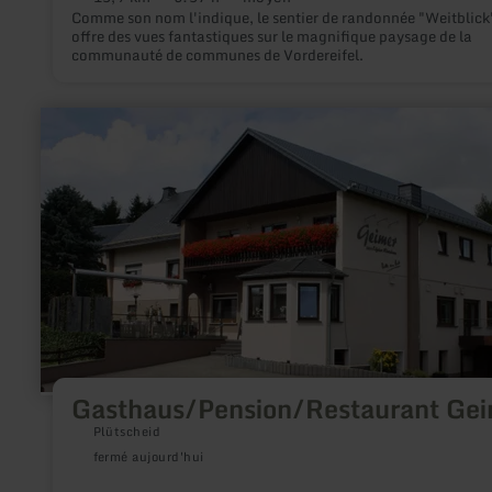
Distance
Durée
Difficulté
Comme son nom l'indique, le sentier de randonnée "Weitblick
:
:
:
offre des vues fantastiques sur le magnifique paysage de la
communauté de communes de Vordereifel.
en
savoir
plus
sur
:
Gasthaus/Pension/Restaurant
Geimer
Gasthaus/Pension/Restaurant Ge
Plütscheid
fermé aujourd'hui