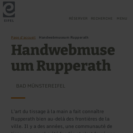
Retour
Aller au contenu principal
Aller à la recherche
Aller à la navigation principa
Aller au pied de page
à
la
page
RÉSERVER
RECHERCHE
MENU
d'accueil
Page d'accueil
Handwebmuseum Rupperath
Handwebmuse
um Rupperath
BAD MÜNSTEREIFEL
L'art du tissage à la main a fait connaître
Rupperath bien au-delà des frontières de la
ville. Il y a des années, une communauté de