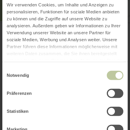
Wir verwenden Cookies, um Inhalte und Anzeigen zu
personalisieren, Funktionen für soziale Medien anbieten
zu können und die Zugriffe auf unsere Website zu
Handwebmuseum Rupperath
analysieren. Außerdem geben wir Informationen zu Ihrer
Schulweg 1
Verwendung unserer Website an unsere Partner für
53902 Bad Münstereifel-Rupperath
soziale Medien, Werbung und Analysen weiter. Unsere
(0049) 2643 5147
Partner führen diese Informationen möglicherweise mit
E-mail
weiteren Daten zusammen, die Sie ihnen bereitgestellt
Planifier votre arrivée
haben oder die sie im Rahmen Ihrer Nutzung der Dienste
Afficher sur la carte
gesammelt haben.
Einwilligungsauswahl
Notwendig
Cela pourrait
Präferenzen
également vous
Statistiken
intéresser
Marketing