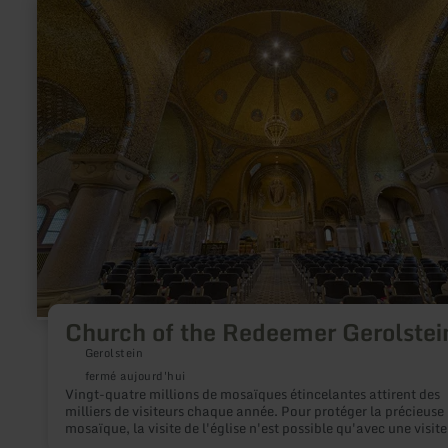
en
savoir
plus
sur
:
Church
of
the
Redeemer
Gerolstein
Church of the Redeemer Gerolstei
Gerolstein
fermé aujourd'hui
Vingt-quatre millions de mosaïques étincelantes attirent des
milliers de visiteurs chaque année. Pour protéger la précieuse
mosaïque, la visite de l'église n'est possible qu'avec une visite
guidée.