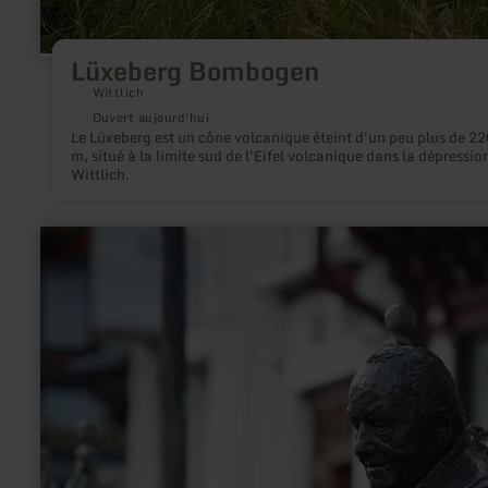
Lüxeberg Bombogen
Wittlich
Ouvert aujourd'hui
Le Lüxeberg est un cône volcanique éteint d'un peu plus de 22
m, situé à la limite sud de l'Eifel volcanique dans la dépressio
Wittlich.
en
savoir
plus
sur
:
Skulptur
|
Addene
Jong