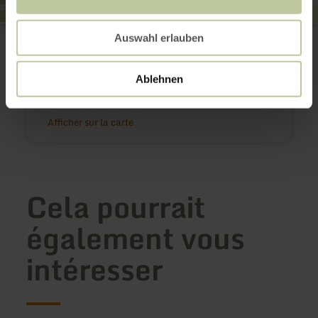
Tourist-Information Kelberg
Auswahl erlauben
Dauner Straße 22
53539 Kelberg
(0049)2692 87218
Ablehnen
E-mail
Planifier votre arrivée
Afficher sur la carte
Cela pourrait
également vous
intéresser