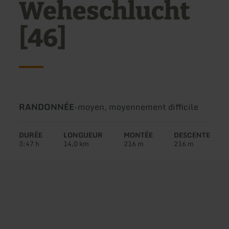
Weheschlucht
[46]
Type
Difficulté:
RANDONNÉE
-
moyen, moyennement difficile
de
circuit:
DURÉE
LONGUEUR
MONTÉE
DESCENTE
3:47 h
14,0 km
216 m
216 m