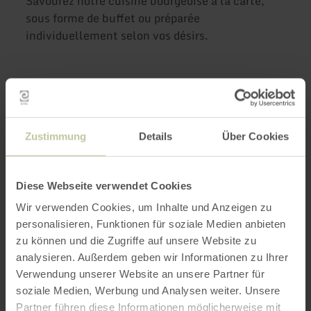
Savourez notre cuisine bourgeoise à la carte,
sous forme de buffet ou préparée
individuellement selon vos désirs.
Plus
d'informations
Zustimmung
Details
Über Cookies
Diese Webseite verwendet Cookies
Heures d'ouverture
Wir verwenden Cookies, um Inhalte und Anzeigen zu
personalisieren, Funktionen für soziale Medien anbieten
Caractéristiques / Particularités
zu können und die Zugriffe auf unsere Website zu
analysieren. Außerdem geben wir Informationen zu Ihrer
Catégories
Verwendung unserer Website an unsere Partner für
soziale Medien, Werbung und Analysen weiter. Unsere
Nombre de places
Partner führen diese Informationen möglicherweise mit