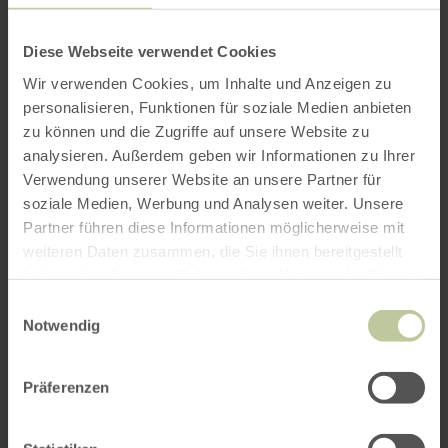
événement, c'est aussi l'endroit idéal : des
locaux adaptés pouvant accueillir jusqu'à 400
Diese Webseite verwendet Cookies
personnes sont à votre disposition, ainsi qu'un
Wir verwenden Cookies, um Inhalte und Anzeigen zu
service de restauration pour tous les goûts.
personalisieren, Funktionen für soziale Medien anbieten
zu können und die Zugriffe auf unsere Website zu
analysieren. Außerdem geben wir Informationen zu Ihrer
Verwendung unserer Website an unsere Partner für
soziale Medien, Werbung und Analysen weiter. Unsere
Partner führen diese Informationen möglicherweise mit
weiteren Daten zusammen, die Sie ihnen bereitgestellt
haben oder die sie im Rahmen Ihrer Nutzung der Dienste
gesammelt haben.
Einwilligungsauswahl
Notwendig
Plus
d'informations
Präferenzen