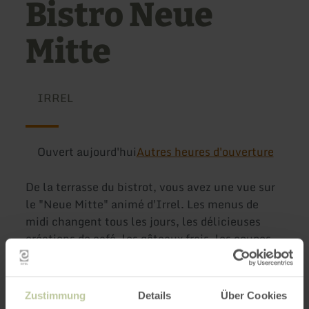
Bistro Neue
Mitte
IRREL
Ouvert aujourd'hui
Autres heures d'ouverture
De la terrasse du bistrot, vous avez une vue sur
le "Neue Mitte" animé d'Irrel. Les menus de
midi changent tous les jours, les délicieuses
créations de café, les gâteaux frais, les coupes
de glace sucrées et les petits snacks sont
proposés.
Zustimmung
Details
Über Cookies
Si vous prévoyez une excursion, une fête ou un