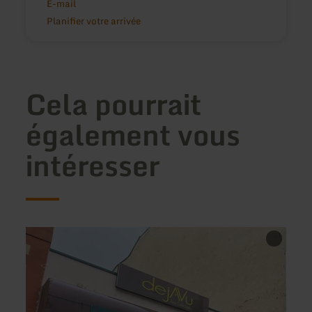
E-mail
Planifier votre arrivée
Cela pourrait
également vous
intéresser
en
en
savoir
savoir
plus
plus
sur
sur
:
:
Déja
Gastr
Vu
Vogel
Cocktailbar