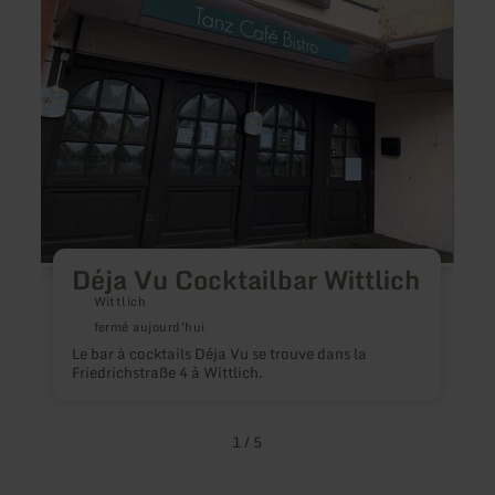
Wittlich
Déja Vu Cocktailbar Wittlich
Wittlich
fermé aujourd'hui
U
Le bar à cocktails Déja Vu se trouve dans la
p
Friedrichstraße 4 à Wittlich.
p
c
r
g
1
/
5
e