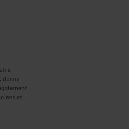
en a
l, donne
 également
nciens et