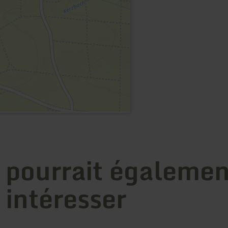
 pourrait égalemen
 intéresser