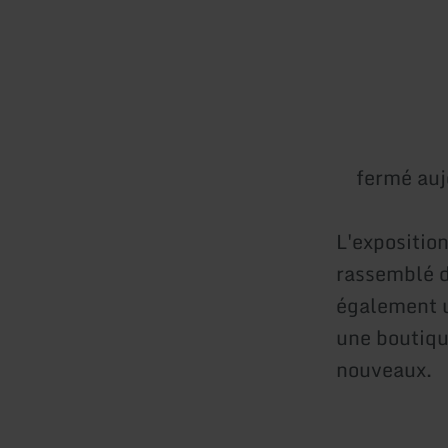
fermé auj
L'expositio
rassemblé d
également u
une boutiqu
nouveaux.