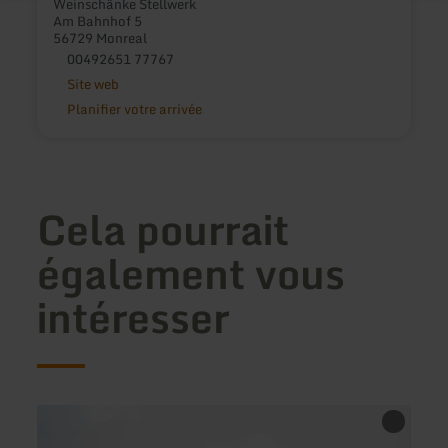
Weinschänke Stellwerk
Am Bahnhof 5
56729 Monreal
00492651 77767
Site web
Planifier votre arrivée
Cela pourrait
également vous
intéresser
en
en
savoir
savoir
plus
plus