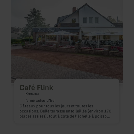
sur
sur
:
:
Café
Birre
Flink
-
Zur
Kron
-
Resta
im
Hotel
Café Flink
Kreuzau
fermé aujourd'hui
Gâteaux pour tous les jours et toutes les
occasions. Belle terrasse ensoileillée (environ 170
places assises), tout à côté de l'échelle à poissons
du bassin de retenue d'Obermaubach. Petit-
déjeuner buffet les dimanches et jours fériés.
S