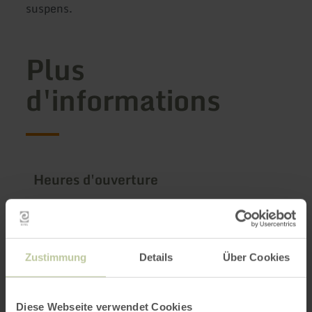
suspens.
Plus
d'informations
Heures d'ouverture
Caractéristiques / Particularités
Catégories
Zustimmung
Details
Über Cookies
Diese Webseite verwendet Cookies