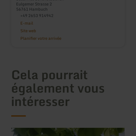
Eulgemer Strasse 2
56761 Hambuch
+49 2653 914942
E-mail
Site web
Planifier votre arrivée
Cela pourrait
également vous
intéresser
en
en
savoir
savoir