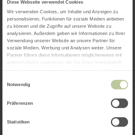
Diese Webseite verwendet Cookies
Plus
Wir verwenden Cookies, um Inhalte und Anzeigen zu
d'informations
personalisieren, Funktionen für soziale Medien anbieten
zu können und die Zugriffe auf unsere Website zu
analysieren. Außerdem geben wir Informationen zu Ihrer
Verwendung unserer Website an unsere Partner für
soziale Medien, Werbung und Analysen weiter. Unsere
Partner führen diese Informationen möglicherweise mit
Heures d'ouverture
weiteren Daten zusammen, die Sie ihnen bereitgestellt
haben oder die sie im Rahmen Ihrer Nutzung der Dienste
Caractéristiques / Particularités
gesammelt haben.
Einwilligungsauswahl
Notwendig
Catégories
Nombre de places
Präferenzen
Statistiken
Impressions