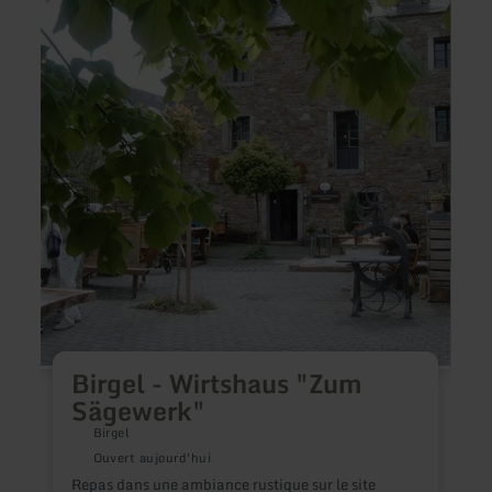
plus
plus
sur
sur
:
:
Birgel
Rosen
-
und
Wirtshaus
Beere
"Zum
Polch
Sägewerk"
Birgel - Wirtshaus "Zum
L
e
Sägewerk"
l
Birgel
p
d
Ouvert aujourd'hui
l
Repas dans une ambiance rustique sur le site
c