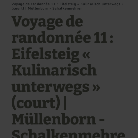
Voyage de randonnée 11 : Eifelsteig « Kulinarisch unterwegs »
(court) | Müllenborn - Schalkenmehren
Voyage de
randonnée 11 :
Eifelsteig «
Kulinarisch
unterwegs »
(court) |
Müllenborn -
Schalkenmehre