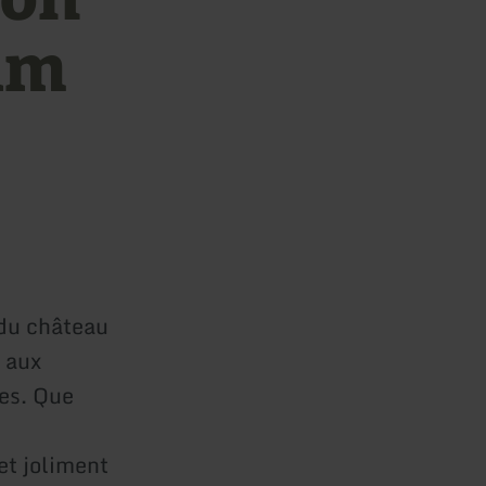
im
 du château
t aux
es. Que
et joliment