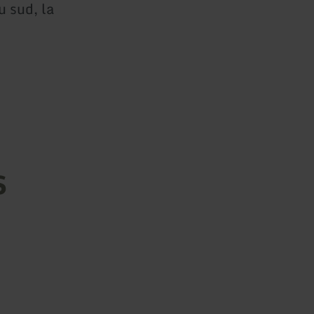
u sud, la
s