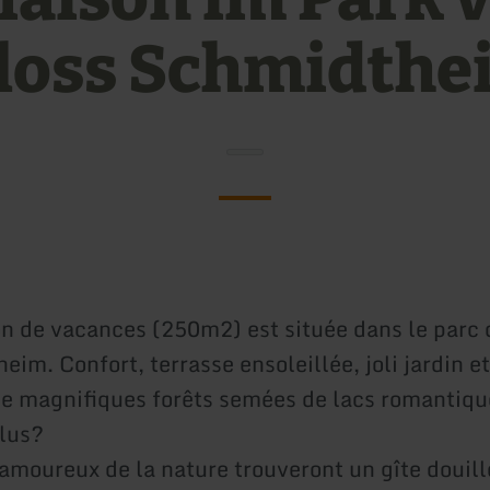
loss Schmidthe
n de vacances (250m2) est située dans le parc
im. Confort, terrasse ensoleillée, joli jardin e
de magnifiques forêts semées de lacs romantiqu
plus?
 amoureux de la nature trouveront un gîte douill