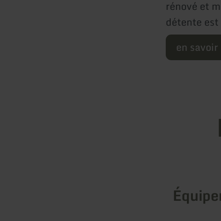
rénové et m
détente est
en savoir
Équip