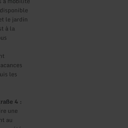
 à mobilité
 disponible
t le jardin
t à la
ous
nt
 vacances
uis les
traße 4 :
ire une
nt au