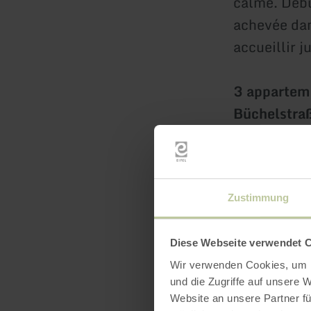
calme. Débu
achevée dans
accueillir 
3 apparteme
Büchelstraß
Depuis août
réservés, ég
d'entre eux
renommée d'
Zustimmung
"Wasserfäll
L'apparteme
Diese Webseite verwendet 
2 personnes
Wir verwenden Cookies, um I
und die Zugriffe auf unsere 
Website an unsere Partner fü