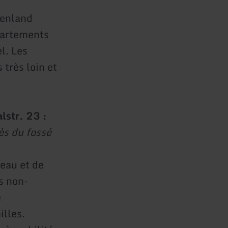
senland
partements
l. Les
 très loin et
lstr. 23 :
ès du fossé
'eau et de
s non-
e
illes.