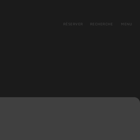
pal
incipale
RÉSERVER
RECHERCHE
MENU