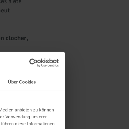
es a été
peut
en clocher,
peuvent être
el. Deux
ui font la
Über Cookies
nnes.
éservé pour
 Medien anbieten zu können
hrer Verwendung unserer
 führen diese Informationen