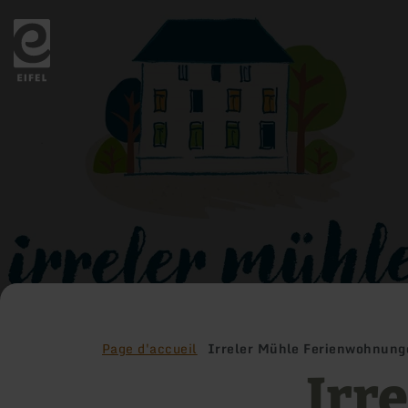
Retour
à
la
page
d'accueil
Page d'accueil
Irreler Mühle Ferienwohnung
Irr