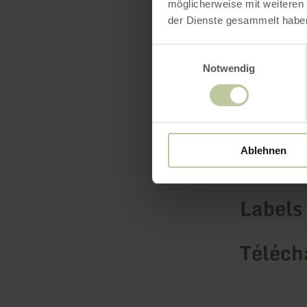
möglicherweise mit weiteren
der Dienste gesammelt habe
Einwilligungsauswahl
Notwendig
Ablehnen
Équip
Labels 
Téléch