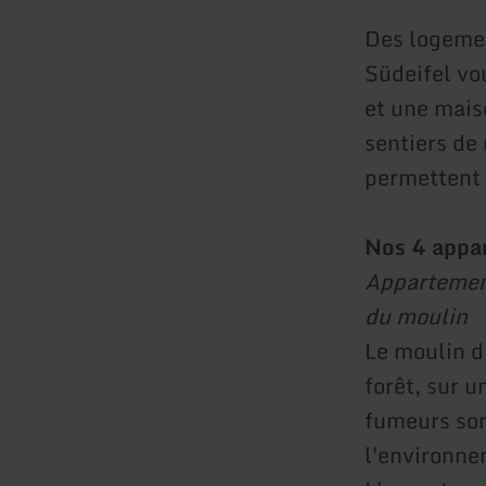
Des logemen
Südeifel vo
et une mais
sentiers de 
permettent 
Nos 4 appar
Appartement
du moulin
Le moulin d'
forêt, sur u
fumeurs son
l'environne