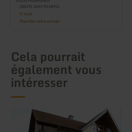
53520 Müllenbach
(0049) 2692 9318951
E-mail
Planifier votre arrivée
Cela pourrait
également vous
intéresser
en
en
savoir
savoir
plus
plus
sur
sur
:
: