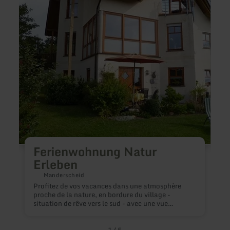
Ferienwohnung
Ferie
Natur
Egger
Erleben
Ferienwohnung Natur
Erleben
M
Manderscheid
W
Profitez de vos vacances dans une atmosphère
F
proche de la nature, en bordure du village -
T
situation de rêve vers le sud - avec une vue
o
magnifique au milieu de la belle Eifel volcanique.
p
Vous habitez au rez-de-chaussée dans un
n
appartement confortable de 65 m² avec entrée
1
/
5