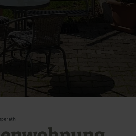
pperath
ienwohnung