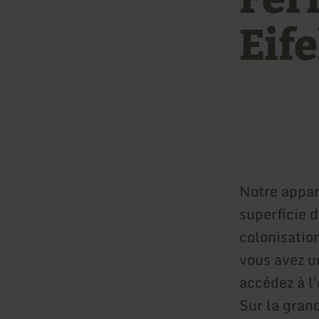
Eif
Notre appa
superficie 
colonisatio
vous avez u
accédez à l
Sur la gran