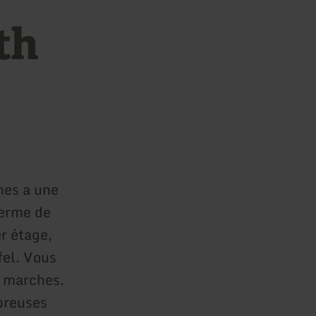
th
nes a une
ferme de
r étage,
fel. Vous
7 marches.
breuses