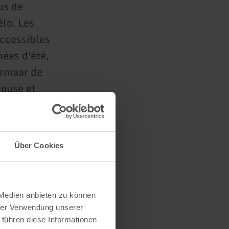
us de
élo. Les
accessibles
ées d'été,
ermaar de
louse et
colombages
uvez visiter
 ou vous
Über Cookies
ich pour
'Allemagne.
 Medien anbieten zu können
hrer Verwendung unserer
 führen diese Informationen