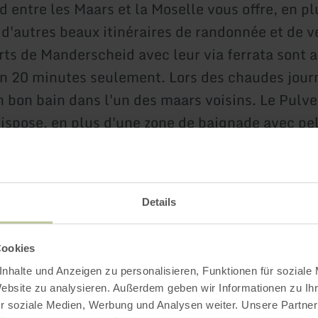
 entre les Maars et la Moselle vous offre, en pl
, d'autres beaux itinéraires de randonnée et de v
rts de Manderscheid avec leur via ferrata sont 
en 20 minutes seulement. Lors des chaudes journ
un bon bain dans l'un des maars voisins. Le Pulv
dispose, en plus d'une zone de baignade avec pe
la possibilité de louer des pédalos. La ville à 
el sur la Moselle n'est qu'à 30 minutes, vous po
maine de Trèves en 40 minutes environ en voiture
Details
re le train à partir de la gare centrale de Wittl
 confortablement dans la plus ancienne ville d
Cookies
nhalte und Anzeigen zu personalisieren, Funktionen für soziale
Website zu analysieren. Außerdem geben wir Informationen zu I
r soziale Medien, Werbung und Analysen weiter. Unsere Partner