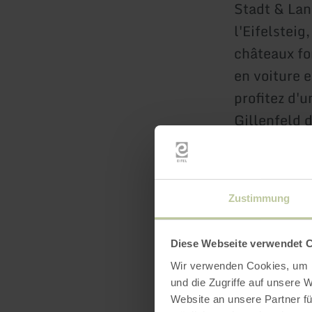
Stadt & Land
l'Eifelsteig
châteaux fo
en voiture 
profitez d'
Gillenfeld 
kiosque, de 
de Bernkast
la ville ro
Zustimmung
pouvez prend
vous rendre
Diese Webseite verwendet 
Wir verwenden Cookies, um I
und die Zugriffe auf unsere 
Website an unsere Partner fü