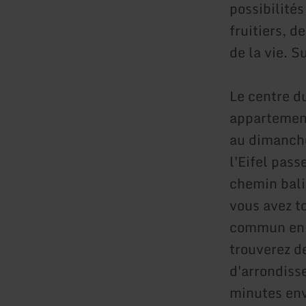
possibilités
fruitiers, d
de la vie. 
Le centre d
appartement
au dimanche
l'Eifel pass
chemin balis
vous avez t
commun en d
trouverez d
d'arrondiss
minutes env