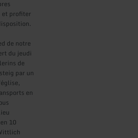
bres
 et profiter
isposition.
ed de notre
rt du jeudi
lerins de
steig par un
église,
ransports en
ous
lieu
 en 10
ittlich