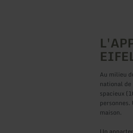
L'AP
EIFE
Au milieu d
national de
spacieux (1
personnes. 
maison.
Un apparte