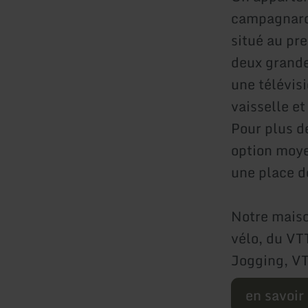
campagnard 
situé au pr
deux grande
une télévis
vaisselle et
Pour plus de
option moye
une place 
Notre maiso
vélo, du VTT
Jogging, VT
en savoir