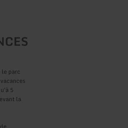
NCES
 le parc
e vacances
qu'à 5
evant la
yle