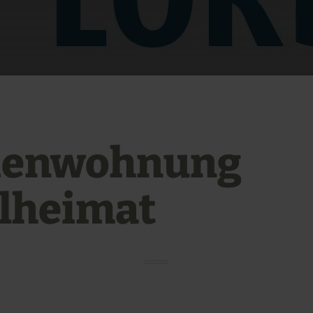
ienwohnung
elheimat