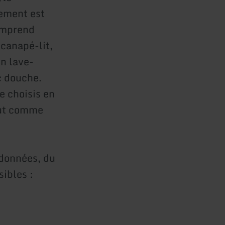
ement est
comprend
canapé-lit,
un lave-
ec douche.
e choisis en
out comme
ndonnées, du
sibles :