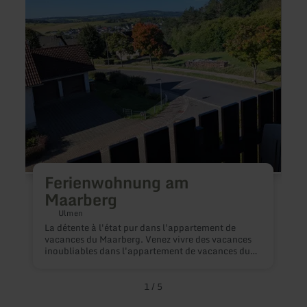
Maarberg
der
Stegw
Ferienwohnung am
Maarberg
Ulmen
A
La détente à l'état pur dans l'appartement de
e
vacances du Maarberg. Venez vivre des vacances
f
inoubliables dans l'appartement de vacances du
s
Maarberg ! Chaque jour, profitez d'une vue
dé
imprenable sur la nature pittoresque de la région
v
volcanique environnante, tout en écoutant les
1
/
5
a
doux sons de la nature en fond sonore. Ce petit