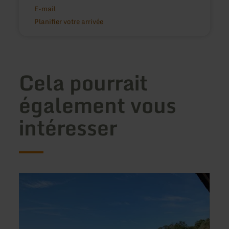
E-mail
Planifier votre arrivée
Cela pourrait
également vous
intéresser
en
en
savoir
savoir
plus
plus
sur
sur
:
:
Ferienwohnung
Ferie
am
in