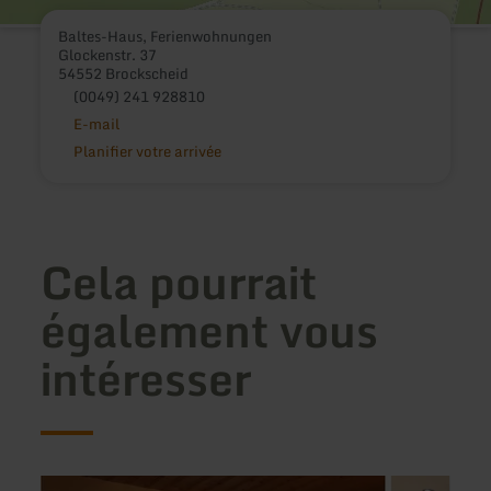
Baltes-Haus, Ferienwohnungen
Glockenstr. 37
54552 Brockscheid
(0049) 241 928810
E-mail
Planifier votre arrivée
Cela pourrait
également vous
intéresser
en
en