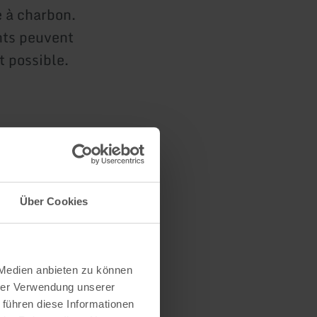
e à charbon.
nts peuvent
t possible.
s
Über Cookies
 Medien anbieten zu können
hrer Verwendung unserer
 führen diese Informationen