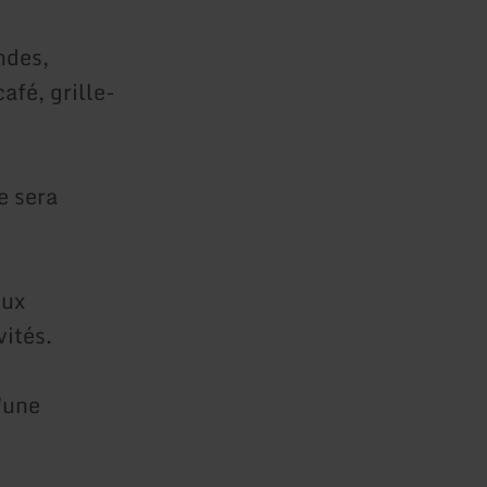
ndes,
afé, grille-
e sera
eux
vités.
u'une