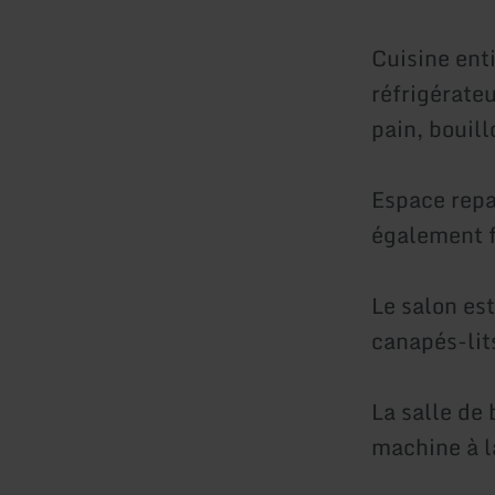
Cuisine ent
réfrigérateu
pain, bouill
Espace repa
également f
Le salon es
canapés-lit
La salle de 
machine à l