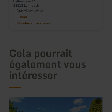
Bellerwiese 44
53518 Leimbach
(0049)26913916
E-mail
Planifier votre arrivée
Cela pourrait
également vous
intéresser
en
en
savoir
savoir
plus
plus
sur
sur