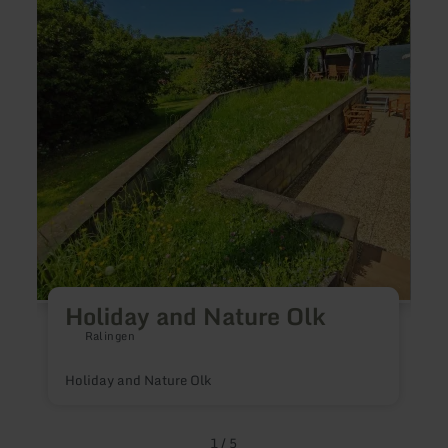
:
:
Holiday
Ferie
and
Hahn
Nature
Olk
Holiday and Nature Olk
Ralingen
D
d
Holiday and Nature Olk
a
j
f
s
1
/
5