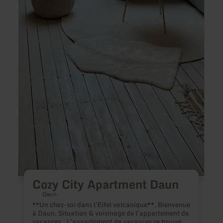
p
e
c
p
v
m
Cozy City Apartment Daun
Daun
**Un chez-soi dans l'Eifel volcanique**. Bienvenue
à Daun. Situation & voisinage de l'appartement de
vacances : L'appartement de vacances se trouve à