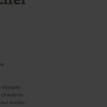
ue
n équipée
4 chambres
our invités.