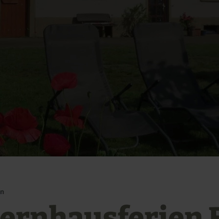
en
ernhausferien E