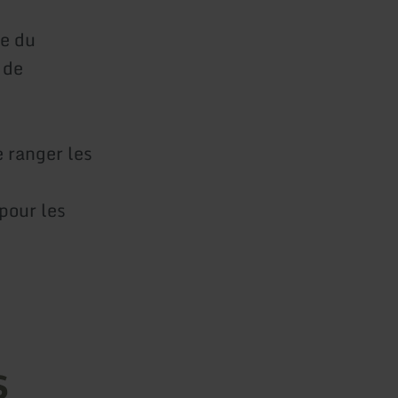
e du
 de
e ranger les
pour les
s