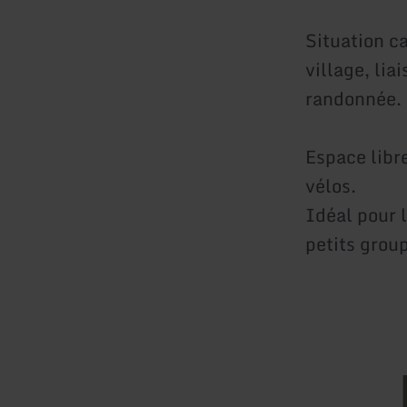
Situation c
village, li
randonnée.
Espace libre
vélos.
Idéal pour l
petits grou