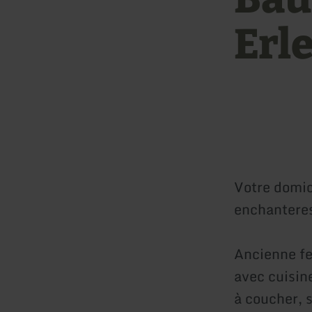
Erl
Votre domic
enchanteress
Ancienne fe
avec cuisin
à coucher, 