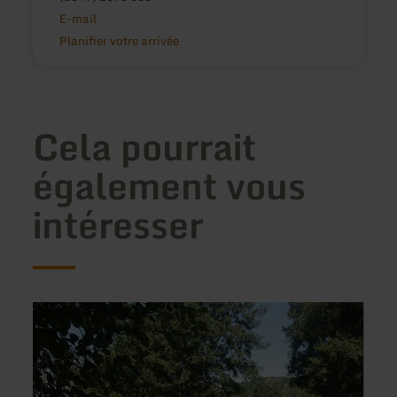
E-mail
Planifier votre arrivée
Cela pourrait
également vous
intéresser
en
en
savoir
savoir
plus
plus
sur
sur
:
:
Campingplatz
Miche
Felsenblick
Wohlf