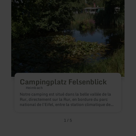
D
Campingplatz Felsenblick
e
h
Heimbach
*
Notre camping est situé dans la belle vallée de la
V
Rur, directement sur la Rur, en bordure du parc
r
national de l'Eifel, entre la station climatique de
e
Heimbach et Nideggen, non loin du barrage de la
h
Rur. Nous sommes un camping familial proposant
a
principalement des emplacements à l'année. De
1
/
5
d
là, vous pouvez vous rendre à de nombreuses
a
activités de loisirs à proximité immédiate !
-