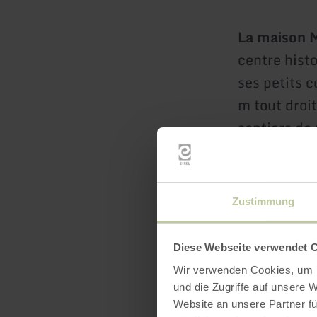
La maison 
centre histo
ses petits 
m tout droi
sentiers de
Vous habite
avec vue su
en contreba
Zustimmung
un intérieur
la galerie, 
Diese Webseite verwendet 
particulière
Wir verwenden Cookies, um I
Après une j
und die Zugriffe auf unsere 
dans la cabi
Website an unsere Partner fü