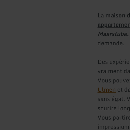
La
maison d
appartement
Maarstube
,
demande.
Des expérie
vraiment da
Vous pouvez
Ulmen
et da
sans égal. 
sourire lon
Vous partir
impressionn