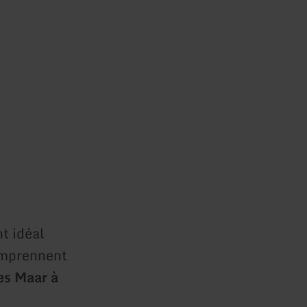
t idéal
omprennent
es Maar à