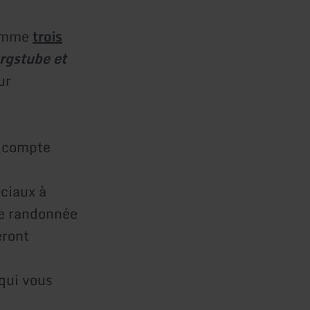
comme
trois
rgstube et
ur
i compte
ciaux à
de randonnée
eront
qui vous