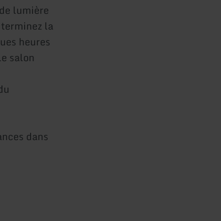
 de lumière
, terminez la
ques heures
le salon
du
ances dans