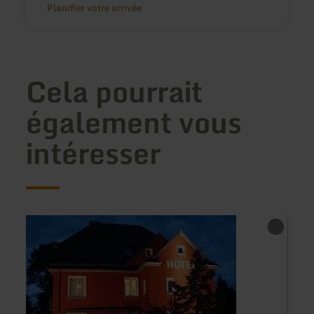
Planifier votre arrivée
Cela pourrait
également vous
intéresser
en
en
savoir
savoir
plus
plus
sur
sur
:
:
Rotenberg
destin
PT-
Dorf
Hotel
Südei