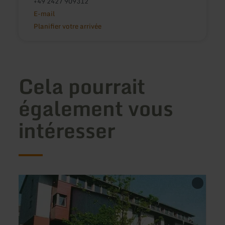
+49 2427 909312
E-mail
Planifier votre arrivée
Cela pourrait
également vous
intéresser
en
en
savoir
savoir
plus
plus
sur
sur
:
:
Jugendgästehaus
Ferie