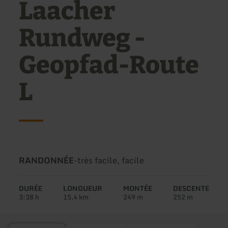
Laacher
Rundweg -
Geopfad-Route
L
Type
Difficulté:
RANDONNÉE
-
très facile, facile
de
circuit:
DURÉE
LONGUEUR
MONTÉE
DESCENTE
3:38 h
15,4 km
249 m
252 m