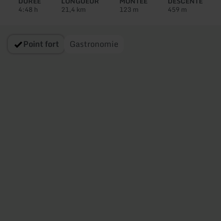
DURÉE
LONGUEUR
MONTÉE
DESCENTE
4:48 h
21,4 km
123 m
459 m
Point fort
Gastronomie