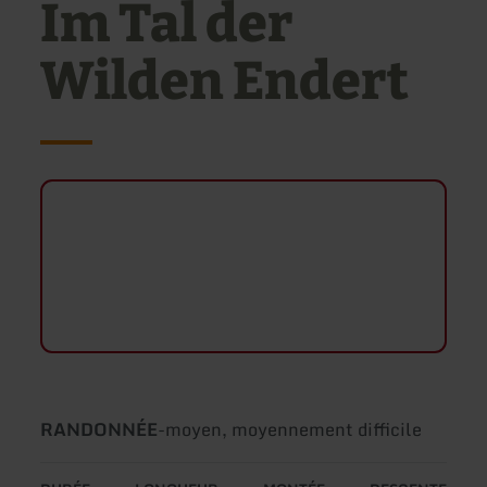
Im Tal der
Wilden Endert
Type
Difficulté:
RANDONNÉE
-
moyen, moyennement difficile
de
circuit: