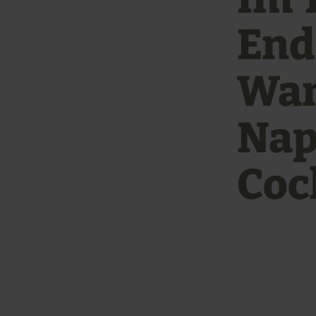
Ende
Wan
Nap
Co