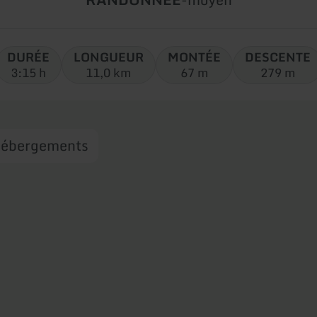
de
circuit:
DURÉE
LONGUEUR
MONTÉE
DESCENTE
3:15 h
11,0 km
67 m
279 m
ébergements