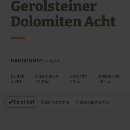
Gerolsteiner
Dolomiten Acht
Type
Difficulté:
RANDONNÉE
-
moyen
de
circuit:
DURÉE
LONGUEUR
MONTÉE
DESCENTE
4:28 h
17,5 km
481 m
482 m
Point fort
Gastronomie
Hébergements