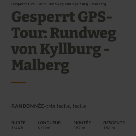
Gesperrt GPS-Tour: Rundweg von Kyllburg - Malberg
Gesperrt GPS-
Tour: Rundweg
von Kyllburg -
Malberg
Type
Difficulté:
RANDONNÉE
-
très facile, facile
de
circuit:
DURÉE
LONGUEUR
MONTÉE
DESCENTE
1:44 h
6,0 km
187 m
186 m