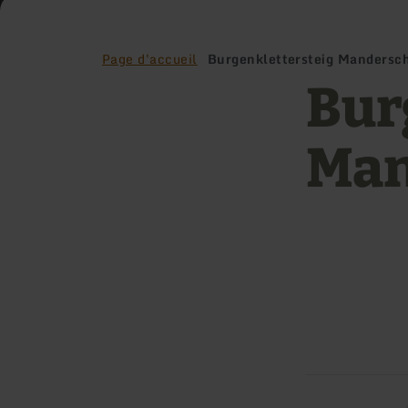
Retour
à
la
Page d'accueil
Burgenklettersteig Mandersc
page
d'accueil
Bur
Man