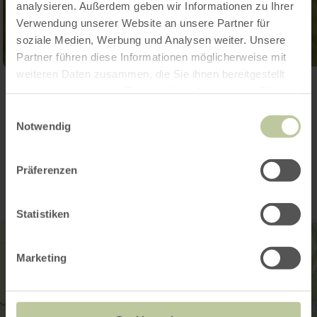
analysieren. Außerdem geben wir Informationen zu Ihrer
Verwendung unserer Website an unsere Partner für
soziale Medien, Werbung und Analysen weiter. Unsere
Partner führen diese Informationen möglicherweise mit
weiteren Daten zusammen, die Sie ihnen bereitgestellt
Ouvrir la galerie
haben oder die sie im Rahmen Ihrer Nutzung der Dienste
gesammelt haben.
Einwilligungsauswahl
Notwendig
Contact
Präferenzen
Statistiken
Marketing