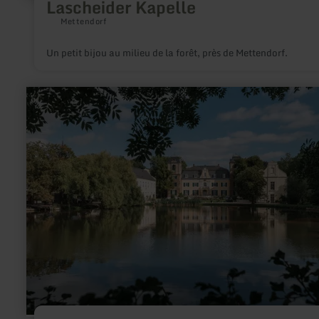
Lascheider Kapelle
Mettendorf
Un petit bijou au milieu de la forêt, près de Mettendorf.
en
savoir
plus
sur
:
Burg
Flamersheim