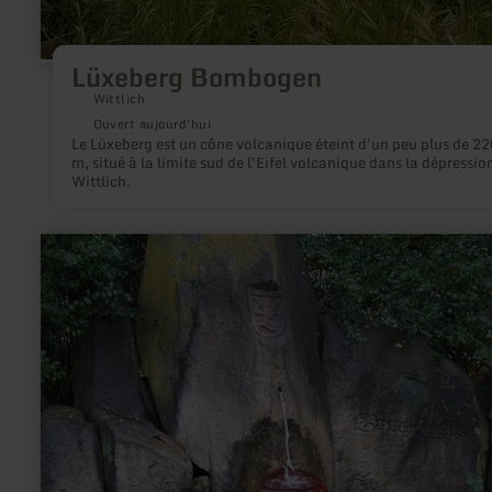
Lüxeberg Bombogen
Wittlich
Ouvert aujourd'hui
Le Lüxeberg est un cône volcanique éteint d'un peu plus de 22
m, situé à la limite sud de l'Eifel volcanique dans la dépressio
Wittlich.
en
savoir
plus
sur
:
Burg-
Quelle