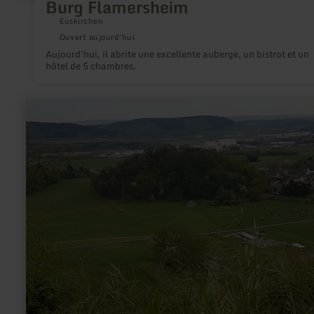
Burg Flamersheim
Euskirchen
Ouvert aujourd'hui
Aujourd'hui, il abrite une excellente auberge, un bistrot et un
hôtel de 5 chambres.
en
savoir
plus
sur
:
Lüxeberg
Bombogen